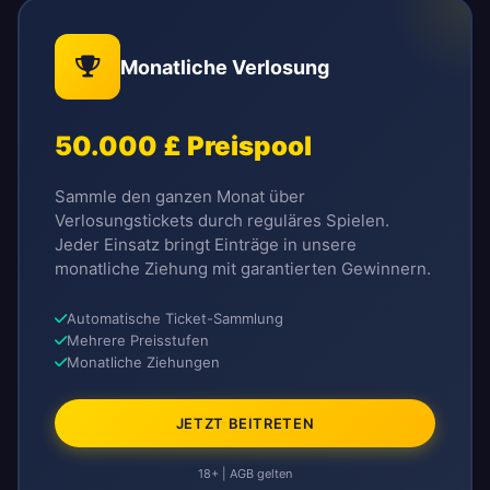
Monatliche Verlosung
50.000 £ Preispool
Sammle den ganzen Monat über
Verlosungstickets durch reguläres Spielen.
Jeder Einsatz bringt Einträge in unsere
monatliche Ziehung mit garantierten Gewinnern.
Automatische Ticket-Sammlung
Mehrere Preisstufen
Monatliche Ziehungen
JETZT BEITRETEN
18+ | AGB gelten