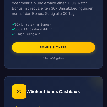
oder mehr ein und erhalte einen 100% Match-
Bonus mit reduzierten 30x Umsatzbedingungen
nur auf den Bonus. Gültig alle 30 Tage.
30x Umsatz (nur Bonus)
300 £ Mindesteinzahlung
3 Tage Gültigkeit
BONUS SICHERN
18+ | AGB gelten
Wöchentliches Cashback