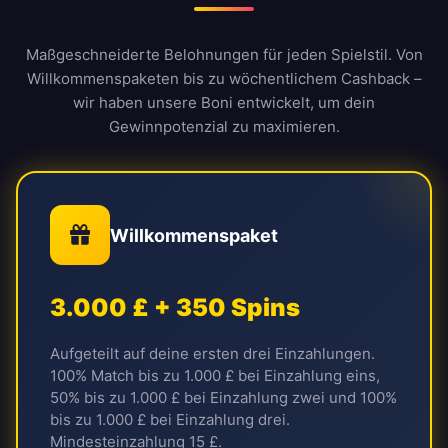
Maßgeschneiderte Belohnungen für jeden Spielstil. Von
Willkommenspaketen bis zu wöchentlichem Cashback –
wir haben unsere Boni entwickelt, um dein
Gewinnpotenzial zu maximieren.
Willkommenspaket
3.000 £ + 350 Spins
Aufgeteilt auf deine ersten drei Einzahlungen.
100% Match bis zu 1.000 £ bei Einzahlung eins,
50% bis zu 1.000 £ bei Einzahlung zwei und 100%
bis zu 1.000 £ bei Einzahlung drei.
Mindesteinzahlung 15 £.