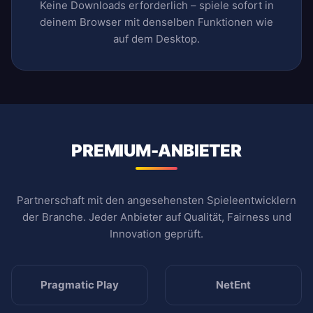
Keine Downloads erforderlich – spiele sofort in
deinem Browser mit denselben Funktionen wie
auf dem Desktop.
PREMIUM-ANBIETER
Partnerschaft mit den angesehensten Spieleentwicklern
der Branche. Jeder Anbieter auf Qualität, Fairness und
Innovation geprüft.
Pragmatic Play
NetEnt