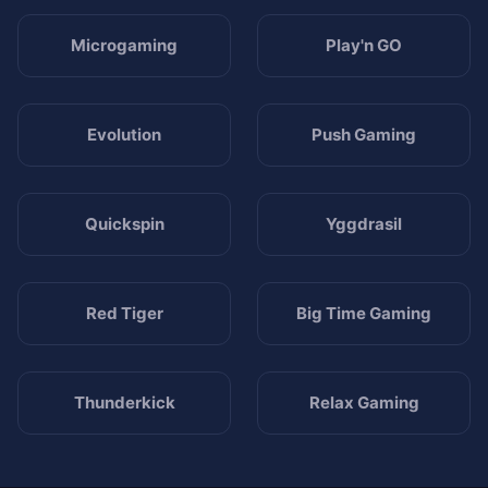
Microgaming
Play'n GO
Evolution
Push Gaming
Quickspin
Yggdrasil
Red Tiger
Big Time Gaming
Thunderkick
Relax Gaming