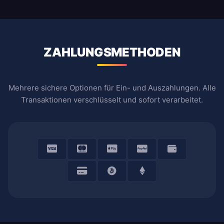
ZAHLUNGSMETHODEN
Mehrere sichere Optionen für Ein- und Auszahlungen. Alle
Transaktionen verschlüsselt und sofort verarbeitet.