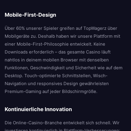
Mobile-First-Design
Über 60% unserer Spieler greifen auf TopWagerz über
Mobilgeräte zu. Deshalb haben wir unsere Plattform mit
einer Mobile-First-Philosophie entwickelt. Keine
Downloads erforderlich – das gesamte Casino läuft
nahtlos in deinem mobilen Browser mit denselben
Funktionen, Geschwindigkeit und Sicherheit wie auf dem
Desktop. Touch-optimierte Schnittstellen, Wisch-
Navigation und responsives Design gewährleisten
Premium-Gaming auf jeder Bildschirmgröße.
Kontinuierliche Innovation
Die Online-Casino-Branche entwickelt sich schnell. Wir
investieren kontinuierlich in Plattform-Verbesserungen: