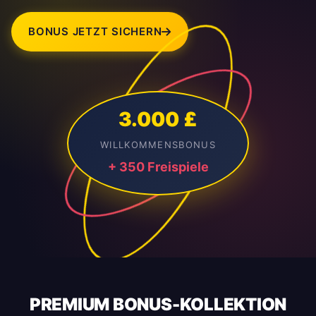
BONUS JETZT SICHERN
3.000 £
WILLKOMMENSBONUS
+ 350 Freispiele
PREMIUM BONUS-KOLLEKTION