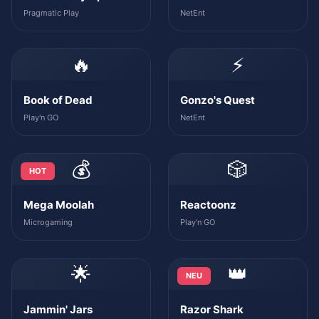
Pragmatic Play
NetEnt
🔥
⚡
Book of Dead
Gonzo's Quest
Play'n GO
NetEnt
💰
🎲
HOT
Mega Moolah
Reactoonz
Microgaming
Play'n GO
🌟
👑
NEU
Jammin' Jars
Razor Shark