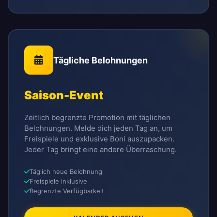
Tägliche Belohnungen
Saison-Event
Zeitlich begrenzte Promotion mit täglichen
Belohnungen. Melde dich jeden Tag an, um
Freispiele und exklusive Boni auszupacken.
Jeder Tag bringt eine andere Überraschung.
Täglich neue Belohnung
Freispiele inklusive
Begrenzte Verfügbarkeit