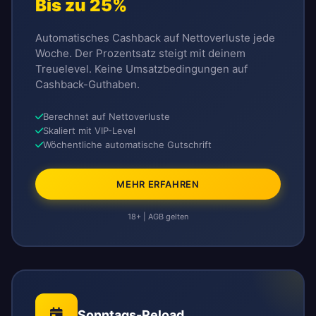
Bis zu 25%
Automatisches Cashback auf Nettoverluste jede
Woche. Der Prozentsatz steigt mit deinem
Treuelevel. Keine Umsatzbedingungen auf
Cashback-Guthaben.
Berechnet auf Nettoverluste
Skaliert mit VIP-Level
Wöchentliche automatische Gutschrift
MEHR ERFAHREN
18+ | AGB gelten
Sonntags-Reload