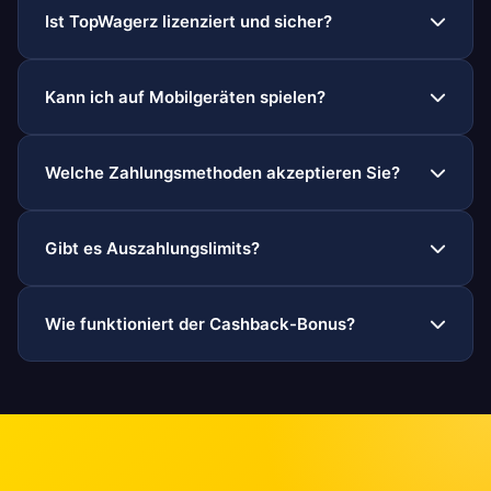
Spins, die dritte Einzahlung erhält 100% bis zu
24 Stunden. Nach Genehmigung hängt das Timing
Ist TopWagerz lizenziert und sicher?
insgesamt 6.000 £ umsetzen (3.000 £ auf
1.000 £ mit 150 Spins. Gesamtpaket im Wert von
von deiner Zahlungsmethode ab: E-Wallets sind
Einzahlung, 3.000 £ auf Bonus). Slots tragen zu
3.000 £ plus 350 Freispiele.
Ja. Wir arbeiten unter Curaçao eGaming-Lizenz
sofort, Karten dauern 1-3 Werktage,
100% bei, während Tischspiele zu 5% beitragen. Du
1668/JAZ mit regelmäßigen Audits durch
Kann ich auf Mobilgeräten spielen?
Banküberweisungen dauern 3-5 Werktage und
hast 7 Tage Zeit, um den Umsatz abzuschließen.
unabhängige Stellen. Alle Spiele verwenden
Kryptowährung ist sofort. Die erste Auszahlung
Freispiel-Gewinne erfordern 35x Umsatz.
Absolut. TopWagerz ist vollständig für Mobilgeräte
zertifizierte Zufallszahlengeneratoren, die von
erfordert Identitätsverifizierung (KYC) mit
optimiert – kein Download erforderlich. Besuche
Welche Zahlungsmethoden akzeptieren Sie?
unabhängigen Laboren getestet wurden.
Dokumenten wie Reisepass, Stromrechnung und
einfach unsere Website in deinem mobilen Browser
Transaktionen sind durch SSL-Verschlüsselung
Zahlungsmethoden-Bestätigung.
Wir akzeptieren Visa, Mastercard, Apple Pay,
und du hast Zugriff auf das komplette Casino: alle
geschützt – dieselbe Technologie, die Banken
Mindestauszahlung beträgt 50 £.
Google Pay, Skrill, Neteller, Banküberweisungen
Gibt es Auszahlungslimits?
Spiele, Einzahlungen, Auszahlungen, Boni und
verwenden. Kundendaten sind vertraulich und
und Kryptowährung (Bitcoin, Ethereum, Litecoin).
Support. Die Benutzeroberfläche ist touch-
werden niemals verkauft. Wir sind dem
Standardlimits sind 1.000 £ pro Tag, 3.000 £ pro
Einzahlungen sind für alle Methoden sofort. Du
optimiert mit Wisch-Navigation. Funktioniert
verantwortungsvollen Gaming verpflichtet mit
Woche und 10.000 £ pro Monat. VIP-Spieler
Wie funktioniert der Cashback-Bonus?
musst mit derselben Methode auszahlen, mit der
nahtlos auf iOS- und Android-Geräten.
Tools wie Einzahlungslimits, Verlustlimits und
erhalten höhere Limits basierend auf ihrer Stufe.
du eingezahlt hast, aus Sicherheitsgründen.
Selbstausschluss.
Jede Woche berechnen wir deine Nettoverluste
Gewinne über 10.000 £ können in monatlichen
Mindesteinzahlung beträgt 15 £, Maximum hängt
(Einzahlungen minus Auszahlungen und
Raten von 10.000 £ ausgezahlt werden, bis der
von der Zahlungsmethode ab. TopWagerz erhebt
verbleibender Saldo). Du erhältst bis zu 25% als
volle Betrag ausgezahlt ist. Diese Limits schützen
keine Gebühren – deine Bank oder dein
Cashback zurück, abhängig von deinem Treuelevel.
sowohl Spieler als auch die Plattform und
Zahlungsanbieter kann Gebühren erheben.
Einstiegslevel erhält 10%, während die oberste
gewährleisten gleichzeitig zeitnahe Auszahlungen.