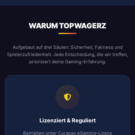
WARUM TOPWAGERZ
Aufgebaut auf drei Säulen: Sicherheit, Fairness und
Spielerzufriedenheit. Jede Entscheidung, die wir treffen,
priorisiert deine Gaming-Erfahrung.
Lizenziert & Reguliert
Betrieben unter Curaçao eGaming-Lizenz