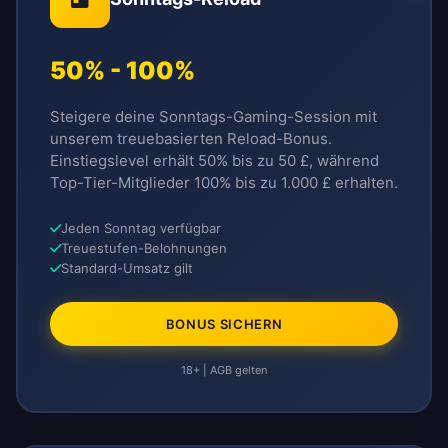
50% - 100%
Steigere deine Sonntags-Gaming-Session mit
unserem treuebasierten Reload-Bonus.
Einstiegslevel erhält 50% bis zu 50 £, während
Top-Tier-Mitglieder 100% bis zu 1.000 £ erhalten.
Jeden Sonntag verfügbar
Treuestufen-Belohnungen
Standard-Umsatz gilt
BONUS SICHERN
18+ | AGB gelten